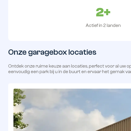
Huren vanaf €99 p/m
Goed beveiligd
16
Garageparken