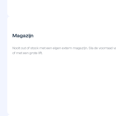
Werkruimte
Te weinig ruimte om te klussen aan huis? Dan is een garagebox waa
van eigen stroom en verlichting.