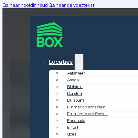
Ga naar hoofdinhoud
Ga naar de voettekst
Locaties
Aalsmeer
Assen
Bielefeld
Dorsten
Duisburg
Emmerich am Rhein
Emmerich am Rhein II
Enschede
Erfurt
Goes