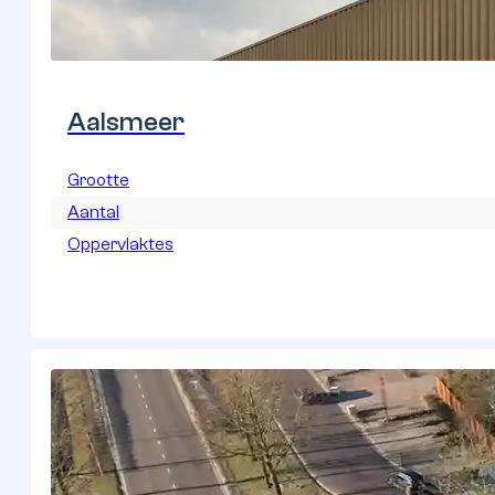
2
+
Actief in 2 landen
Onze garagebox locaties
Ontdek onze ruime keuze aan locaties, perfect voor al uw o
eenvoudig een park bij u in de buurt en ervaar het gemak va