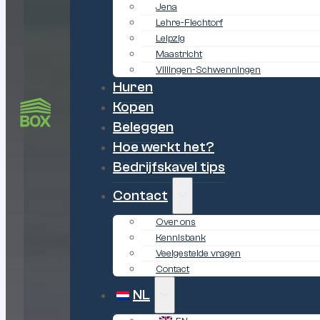
Jena
Lehre-Flechtorf
Leipzig
Maastricht
Villingen-Schwenningen
Huren
Kopen
Beleggen
Hoe werkt het?
Bedrijfskavel tips
Contact
Over ons
Kennisbank
Veelgestelde vragen
Contact
NL