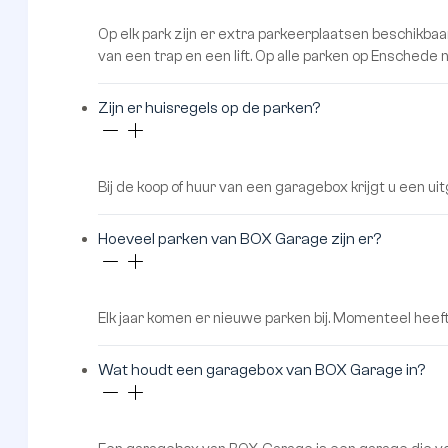
Hoe ziet een park met garageboxen van BOX Gara
Een park met garageboxen van BOX Garage zijn rui
en tweede verdieping zijn bereikbaar met de trap en 
een hek en zijn voorzien van verlichting en camerabe
Is het park goed beveiligd?
In het kort: ja, elk park is goed beveiligd. De elek
omheinde park voorzien van voldoende beveiligingsca
Welke faciliteiten zijn er op de parken aanwezig?