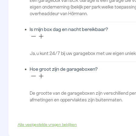
Op elk park zijn er extra parkeerplaatsen beschikba
van een trap en een lift. Op alle parken op Enschede
Zijn er huisregels op de parken?
Bij de koop of huur van een garagebox krijgt u een u
Hoeveel parken van BOX Garage zijn er?
Elk jaar komen er nieuwe parken bij. Momenteel heef
Wat houdt een garagebox van BOX Garage in?