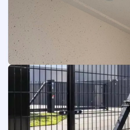
De parken bestaan uit gemiddeld 126 garageboxen in versch
verdeeld over enkele verdiepingen. Zo is er voor iedereen wat
Beveiligd, 24/7 bereikbaar en digitale verhuur of aankoop. D
belangrijk. We weten dat het niet fijn is om te wachten op ex
nood hoog is. Daarom doen we er alles aan om het huur- o
makkelijk mogelijk te maken. Zo geregeld, dus!
Garagebox huren/kopen
Hoe gaat het in zijn werk?