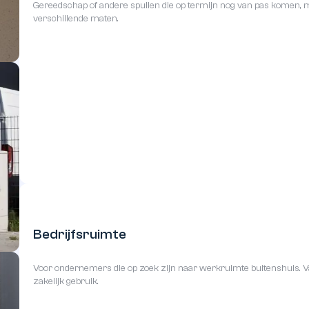
Waarvoor
kunt
u
de
garageboxen
Of u nu extra opslagruimte nodig hebt of een plek zoekt om 
parkeren, een garagebox is de ideale oplossing. Hiernaast st
voordelen van het gebruik van onze boxen.
Let op! Het kan per locatie in Nederland verschillen wat er mog
locaties in
Assen
,
Enschede
,
Goes
en
Maastricht
voor meer i
Vind uw garagebox
Hoe werkt het?
Opslag