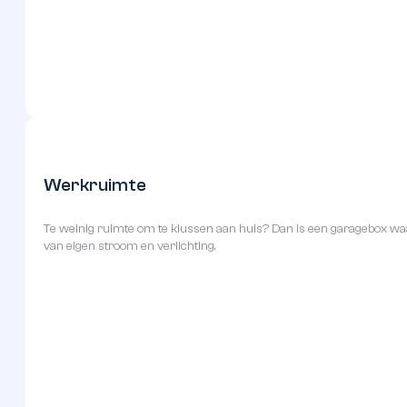
Parkeren
In een garagebox kan elk type voertuig worden gestald. Denk aan
hebben we plek genoeg.