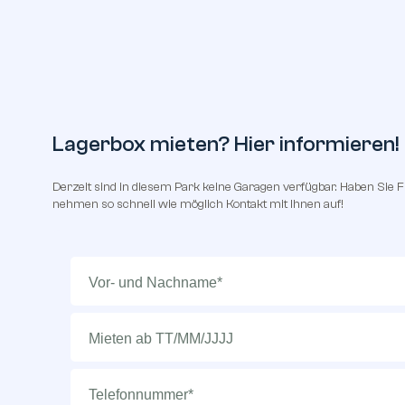
Lagerbox mieten? Hier informieren!
Derzeit sind in diesem Park keine Garagen verfügbar. Haben Sie 
nehmen so schnell wie möglich Kontakt mit Ihnen auf!
Voor
+
achternaam
(erforderlich)
Datum
TT
vanaf
Schrägstrich
MM
Telefonnummer
(erforderlich)
Schrägstrich