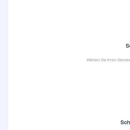
S
Wählen Sie Ihren Standor
Sch