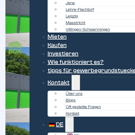
Jena
Lehre-Flechtorf
Leipzig
Maastricht
Villingen-Schwenningen
Mieten
Kaufen
Investieren
Wie funktioniert es?
tipps für gewerbegrundstueck
Kontakt
Über uns
Blogs
Oft gestellte Fragen
Kontakt
DE