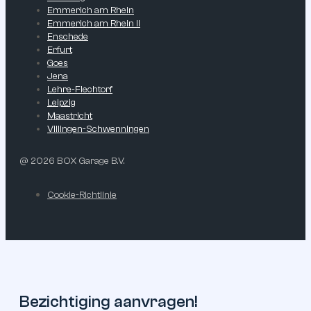
Emmerich am Rhein
Emmerich am Rhein II
Enschede
Erfurt
Goes
Jena
Lehre-Flechtorf
Leipzig
Maastricht
Villingen-Schwenningen
@ 2026 BOX Garage B.V.
Cookie-Richtlinie
Bezichtiging aanvragen!