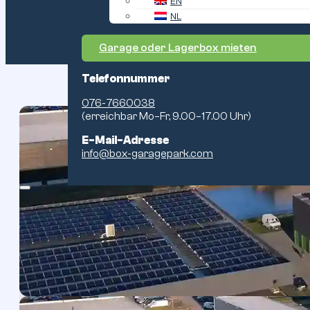
EN
NL
Garage oder Lagerbox mieten
Telefonnummer
076-7660038
(erreichbar Mo–Fr, 9.00–17.00 Uhr)
E-Mail-Adresse
Geräumig
info@box-garagepark.com