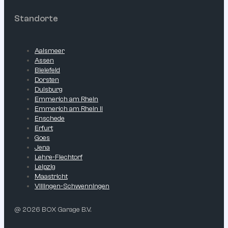
Standorte
Aalsmeer
Assen
Bielefeld
Dorsten
Duisburg
Emmerich am Rhein
Emmerich am Rhein II
Enschede
Erfurt
Goes
Jena
Lehre-Flechtorf
Leipzig
Maastricht
Villingen-Schwenningen
@ 2026 BOX Garage B.V.