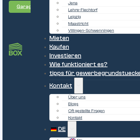
Jena
Garagenbox mieten in Goes
Lehre-Flechtorf
Leipzig
Maastricht
Villingen-Schwenningen
Mieten
Kaufen
Investieren
Wie funktioniert es?
tipps für gewerbegrundstueck
Kontakt
Über uns
Blogs
Oft gestellte Fragen
Kontakt
DE