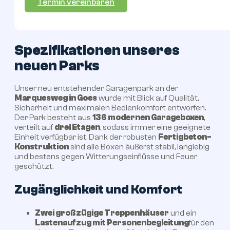
Termin vereinbaren
Spezifikationen unseres
neuen Parks
Unser neu entstehender Garagenpark an der
Marquesweg in Goes
wurde mit Blick auf Qualität,
Sicherheit und maximalen Bedienkomfort entworfen.
Der Park besteht aus
136 modernen Garageboxen
,
verteilt auf
drei Etagen
, sodass immer eine geeignete
Einheit verfügbar ist. Dank der robusten
Fertigbeton-
Konstruktion
sind alle Boxen äußerst stabil, langlebig
und bestens gegen Witterungseinflüsse und Feuer
geschützt.
Zugänglichkeit und Komfort
Zwei großzügige Treppenhäuser
und ein
Lastenaufzug mit Personenbegleitung
für den