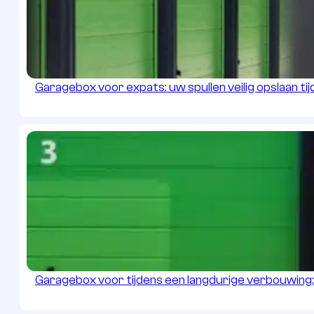
Garagebox voor expats: uw spullen veilig opslaan tijd
Garagebox voor tijdens een langdurige verbouwing: r