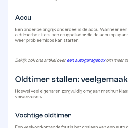
Accu
Een ander belangrijk onderdeel is de accu. Wanneer een 
oldtimerbezitters een druppellader die de accu op spann
weer probleemloos kan starten.
Bekijk ook ons artikel over
een autogaragebox
om meer te 
Oldtimer stallen: veelgemaak
Hoewel veel eigenaren zorgvuldig omgaan met hun klass
veroorzaken.
Vochtige oldtimer
Een veelvoorkomende fout is het opslaan van een auto d