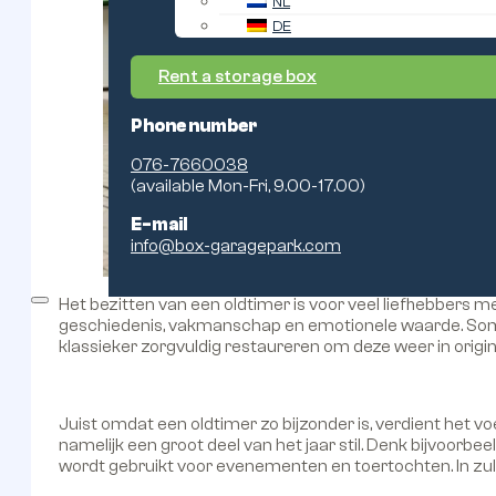
NL
DE
Rent a storage box
Phone number
076-7660038
(available Mon-Fri, 9.00-17.00)
E-mail
info@box-garagepark.com
Het bezitten van een oldtimer is voor veel liefhebbers 
geschiedenis, vakmanschap en emotionele waarde. Sommig
klassieker zorgvuldig restaureren om deze weer in origin
Juist omdat een oldtimer zo bijzonder is, verdient het v
namelijk een groot deel van het jaar stil. Denk bijvoo
wordt gebruikt voor evenementen en toertochten. In zulke