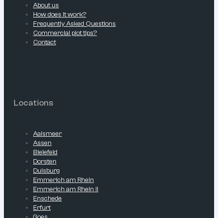
About us
How does it work?
Frequently Asked Questions
Commercial plot tips?
Contact
Locations
Aalsmeer
Assen
Bielefeld
Dorsten
Duisburg
Emmerich am Rhein
Emmerich am Rhein II
Enschede
Erfurt
Goes