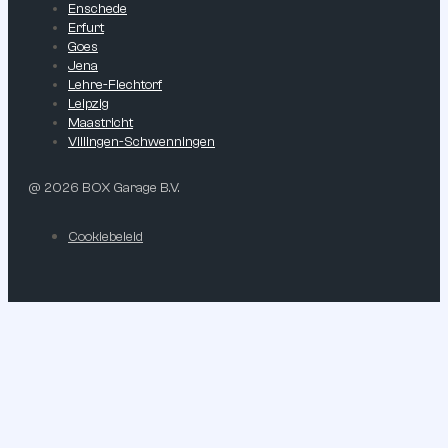
Enschede
Erfurt
Goes
Jena
Lehre-Flechtorf
Leipzig
Maastricht
Villingen-Schwenningen
@ 2026 BOX Garage B.V.
Cookiebeleid