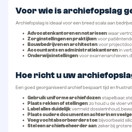
Voor wie is archiefopslag g
Archiefopslag is ideaal voor een breed scala aan bedrijve
Advocatenkantoren en notarissen
: waar vert
Zorginstellingen en praktijken
: voor patiënten
Bouwbedrijven en architecten
: voor projectd
Accountants en administratiekantoren
: in ve
Onderwijsinstellingen
: voor examenarchieven, 
Hoe richt u uw archiefopslag
Een goed georganiseerd archief bespaart tijd en frustratie
Gebruik uniforme archiefdozen
: stapelbaar, st
Plaats rekken of stellingen
: zo houd u de vloer vrij
Label alles duidelijk
: vermeld dossierinhoud, bew
Plaats oudere documenten achterin en veelge
Voeg vochtabsorbeerders toe
: bijvoorbeeld si
Stel een archiefbeheerder aan
: zeker bij grote