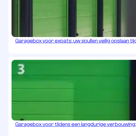
Garagebox voor expats: uw spullen veilig opslaan tijd
Garagebox voor tijdens een langdurige verbouwing: r