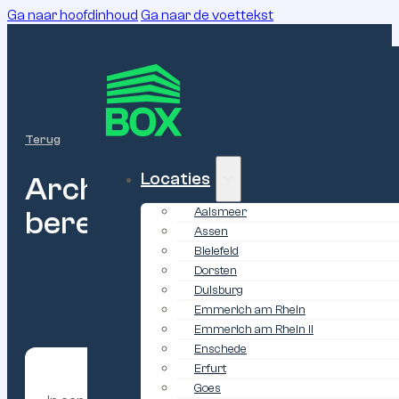
Ga naar hoofdinhoud
Ga naar de voettekst
Terug
Locaties
Archiefopslag
bij
BOX
Gar
bereikbaar
Aalsmeer
Assen
Bielefeld
Dorsten
Duisburg
Emmerich am Rhein
Emmerich am Rhein II
Enschede
Erfurt
Goes