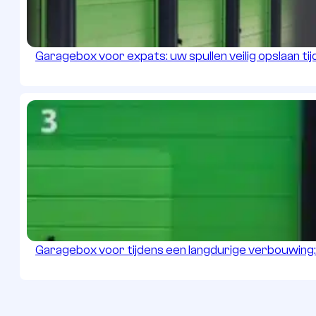
Garagebox voor expats: uw spullen veilig opslaan tijd
Garagebox voor tijdens een langdurige verbouwing: r