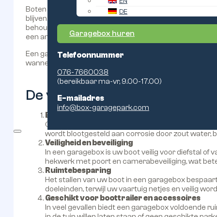
EN
Boten zijn waardevolle investeringen en verdienen de ju
DE
blijven. Het vinden van de juiste locatie voor uw bootop
behoud van de structurele integriteit van het vaartuig. V
Garagebox huren
een andere veilige opslagruimte essentieel zijn om sc
Een garagebox biedt bijvoorbeeld een veilige, droge en 
Telefoonnummer
wanneer u deze tijdelijk niet gebruikt. Maar wat zijn nu
076-7660038
(bereikbaar ma-vr, 9.00-17.00)
De voordelen van bootopslag
E-mailadres
info@box-garagepark.com
Bescherming tegen weersomstandigheden
Of het nu regent, sneeuwt of er intense zonneschi
wordt blootgesteld aan corrosie door zout water, b
Veiligheid en beveiliging
In een garagebox is uw boot veilig voor diefstal o
hekwerk met poort en camerabeveiliging, wat betek
Ruimtebesparing
Het stallen van uw boot in een garagebox bespaart 
doeleinden, terwijl uw vaartuig netjes en veilig wo
Geschikt voor boottrailer en accessoires
In veel gevallen biedt een garagebox voldoende ruim
in de tuin willen laten staan of geen geschikte par