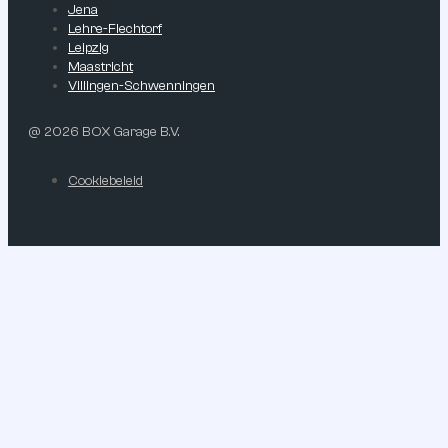
Jena
Lehre-Flechtorf
Leipzig
Maastricht
Villingen-Schwenningen
@ 2026 BOX Garage B.V.
Cookiebeleid