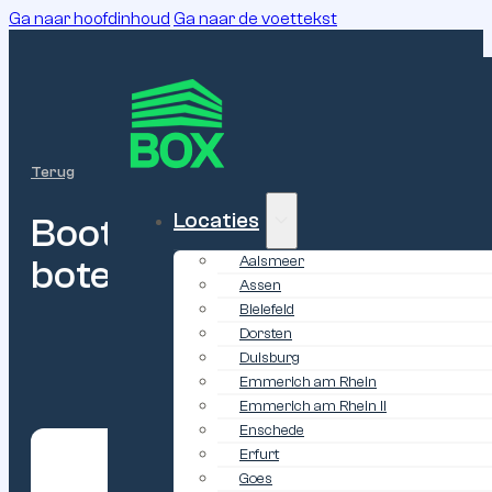
Ga naar hoofdinhoud
Ga naar de voettekst
Terug
Locaties
Bootopslag
in
een
garageb
botenstalling,
winterstalli
Aalsmeer
Assen
Bielefeld
Dorsten
Duisburg
Emmerich am Rhein
Emmerich am Rhein II
Enschede
Erfurt
Goes