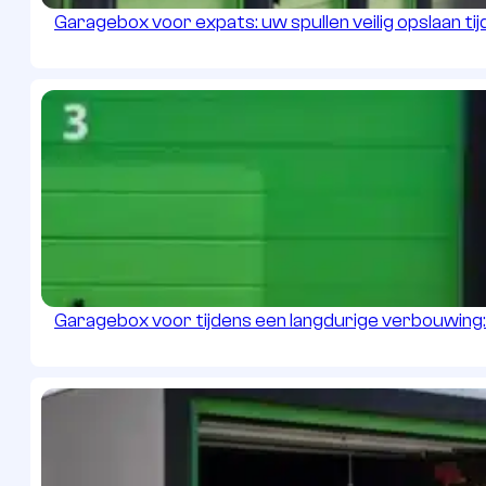
Garagebox voor expats: uw spullen veilig opslaan tijd
Garagebox voor tijdens een langdurige verbouwing: r