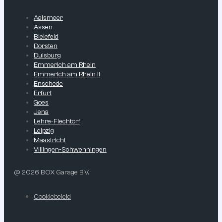
Aalsmeer
Assen
Bielefeld
Dorsten
Duisburg
Emmerich am Rhein
Emmerich am Rhein II
Enschede
Erfurt
Goes
Jena
Lehre-Flechtorf
Leipzig
Maastricht
Villingen-Schwenningen
@ 2026 BOX Garage B.V.
Cookiebeleid