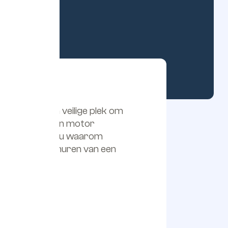
simpelweg een veilige plek om
et huren van een motor
de gids ontdekt u waarom
etten bij het huren van een