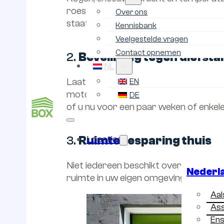
roestvorming, doffe lak, uitdroging 
Over ons
staat uw motor altijd droog en beschu
Kennisbank
Veelgestelde vragen
Contact opnemen
2.
Beveiliging tegen diefsta
NL
Laat u uw motor buiten staan, dan loop
EN
motor is toegang beperkt, vaak met c
DE
of u nu voor een paar weken of enkel
Locaties
3.
Ruimtebesparing thuis
Niet iedereen beschikt over een gara
Nederl
ruimte in uw eigen omgeving, zonder c
Aa
As
En