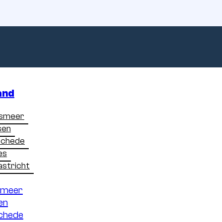
and
lsmeer
sen
schede
in
een
garagebo
es
stricht
,
complete
gids
smeer
en
chede