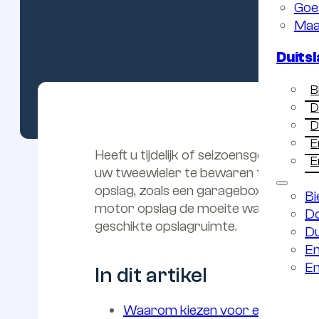
Goe
Maa
Duits
B
D
D
E
Heeft u tijdelijk of seizoensgebonden
E
uw tweewieler te bewaren tijdens de 
opslag, zoals een garagebox of motor
Bi
motor opslag de moeite waard is, hoe
D
geschikte opslagruimte.
Du
Em
Em
In dit artikel
Duitslan
Waarom kiezen voor een motor 