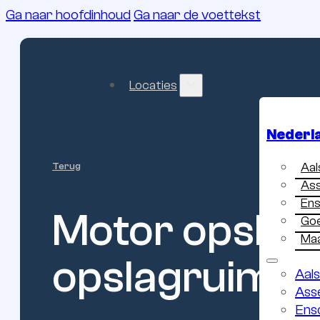
Ga naar hoofdinhoud
Ga naar de voettekst
Locaties
Nederl
Aa
Terug
As
En
Motor
opslag
Go
Maa
opslagruimte
Aal
Ass
Ens