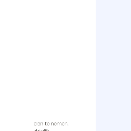
juiste maatregelen te nemen,
u een overzichtelijk