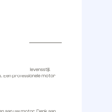
ms zelfs een levensstijl.
t. Een professionele motor
en aan uw motor. Denk aan