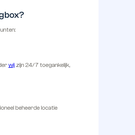
agbox?
punten:
nder
wij
zijn 24/7 toegankelijk,
ioneel beheerde locatie