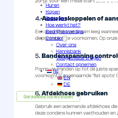
zorgt voor een frisse start zodra u w
Huren
Kopen
4.
Accu loskoppelen of aans
Beleggen
Hoe werkt het?
Bedrijfskavel tips
Een accu loopt langzaam leeg wanneer 
Contact
diepontlading te voorkomen. Op onze
Over ons
Kennisbank
5.
Bandenspanning contro
Veelgestelde vragen
Contact opnemen
Pomp uw banden op tot de juiste spa
NL
voorkomt u zogenaamde ‘flat spots’ (
EN
DE
6.
Afdekhoes gebruiken
Garagebox huren/kopen
Gebruik een ademende afdekhoes die 
deze condens kunnen vasthouden en 