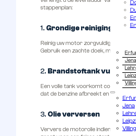
D
stappenplan:
Du
Em
Em
1.
Grondige reiniging
Duitslan
Reinig uw motor zorgvuldig voordat u 
Gebruik een zachte doek, milde reinig
Erfu
Jen
Lehr
2.
Brandstoftank vullen en 
Leip
Vill
Een volle tank voorkomt condensvorm
dat de benzine afbreekt en het inject
Erfu
Jena
Lehr
3.
Olie verversen
Leipz
Villi
Ververs de motorolie indien nodig. Ou