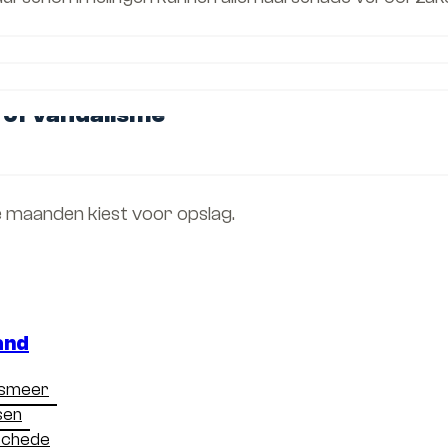
van rubbers en beschadigde elektronica. In een goed a
t.
l of vandalisme
t u altijd risico op diefstal of beschadiging. In een b
ameratoezicht, toegangscontrole en alarminstallatie
e maanden kiest voor opslag.
ge of voldoende buitenruimte. Door een externe opsla
and
oncessies te doen aan veiligheid of gemak.
lsmeer
sen
schede