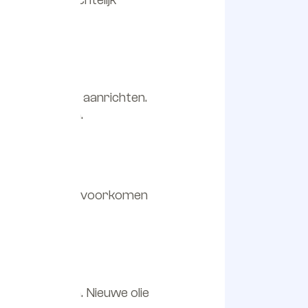
termijn schade aanrichten.
ieuw te smeren.
sator toe om te voorkomen
tor aantasten. Nieuwe olie