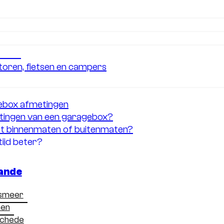
gebox
lag
 auto
oren, fietsen en campers
slagruimtes van BOX Garage
zen van garagebox afmetingen
ebox afmetingen
etingen van een garagebox?
et binnenmaten of buitenmaten?
tijd beter?
 van een garagebox?
 meerdere doeleinden gebruiken?
ande
smeer
rschillende formaten, van compacte boxen voor één a
sen
oertuigen. De juiste afmetingen bepalen niet alleen of
chede