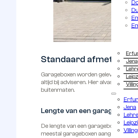
Do
Du
Em
Em
Deutsch
Erfu
Standaard afmetingen
Jena
Lehr
Garageboxen worden geleverd in veel 
Leipz
altijd bij adviseren. Hier alvast een
Vill
buitenmaten.
Erfur
Jena
Lengte van een garagebox
Lehre
Leipz
De lengte van een garagebox bepaalt 
Villi
meestal garageboxen aangeboden met e