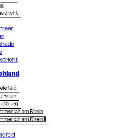
voor u in gebruik is. In dit artikel leest u welke afme
es
op moet letten bij het kiezen van het juiste formaat.
stricht
est die perfect aansluit bij uw situatie en het beoogd
smeer
en
chede
s
stricht
chland
ielefeld
orsten
uisburg
mmerich am Rhein
mmerich am Rhein II
elefeld