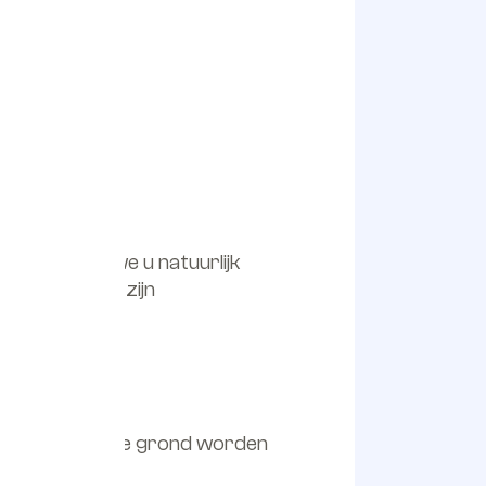
eft kunnen we u natuurlijk
enoemde maten zijn
ft. Op de begane grond worden