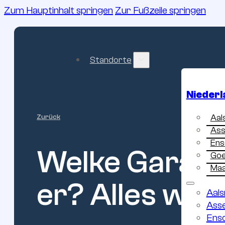
Zum Hauptinhalt springen
Zur Fußzeile springen
Standorte
Niederl
Aal
Zurück
As
Ens
Welke
Garag
Go
Maa
er?
Alles
wat
Aal
Ass
Ens