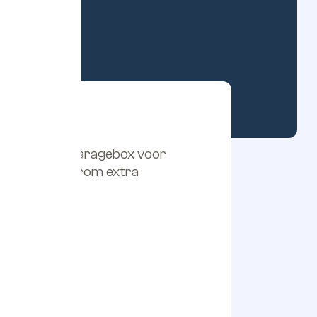
ebruikt u een garagebox voor
s één vraag daarom extra