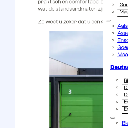
praktisch en comfortabel de garagebox 
Go
wat de standaardmaten zijn en waar u 
Maa
Zo weet u zeker dat u een garagebox ki
Aal
Ass
Ens
Goe
Maa
Deuts
B
D
D
E
E
Bi