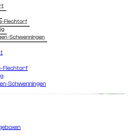
rt
e-Flechtorf
ig
ingen-Schwenningen
t
-Flechtorf
ig
ngen-Schwenningen
geboxen