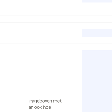
uto tot ruime garageboxen met
 alles past, maar ook hoe