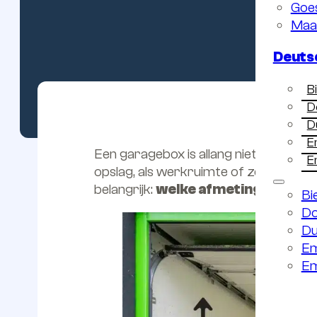
Goe
Maa
Deuts
B
D
D
E
Een garagebox is allang niet meer al
E
opslag, als werkruimte of zelfs als i
belangrijk:
welke afmetingen heeft
Bi
Do
Du
Em
Em
Deutsch