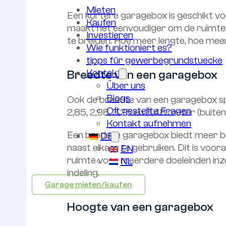
Mieten
Een kortere garagebox is geschikt voor
Kaufen
maakt het eenvoudiger om de ruimte ov
Investieren
te breiden. Hoe meer lengte, hoe meer
Wie funktioniert es?
tipps für gewerbegrundstuecke
Kontakt
Breedte van een garagebox
Über uns
Blogs
Ook de breedte van een garagebox sp
Oft gestellte Fragen
2,85, 2,98, 3,25 en 3,48 meter (buite
Kontakt aufnehmen
Een bredere garagebox biedt meer bew
DE
naast elkaar te gebruiken. Dit is voo
EN
ruimte voor meerdere doeleinden inzet
NL
indeling.
Garage mieten/kaufen
Hoogte van een garagebox