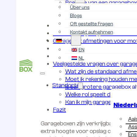
Breedte van een garagebox
Über uns
Hoogte van een garagebox
Blogs
Binnenmaten van een gara
Oft gestellte Fragen
Garagebox afmetingen voor ops
Kontakt aufnehmen
Afmetingen garagebox voor een
DE
Garagebox afmetingen voor mot
Grootes van de garageboxen/op
EN
Veelgemaakte fouten bij het kie
NL
Veelgestelde vragen over garag
Wat zijn de standaard afm
Moet ik rekening houden m
Standorte
Is een grotere garagebox al
Welke rol speelt de hoogte
Kan ik mijn garagebox voor
Niederl
Fazit
Aal
Garageboxen zijn verkrijgbaar in ve
As
extra hoogte voor opslag of grotere v
Ens