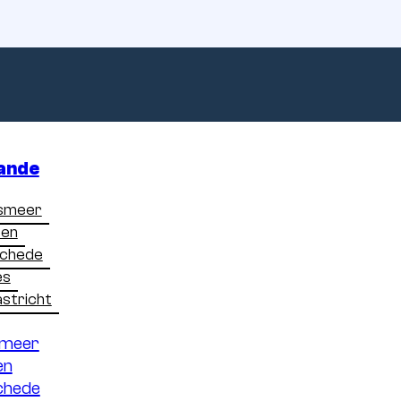
ande
smeer
sen
chede
e
afmetingen
zijn
es
stricht
u
moet
weten
smeer
en
chede