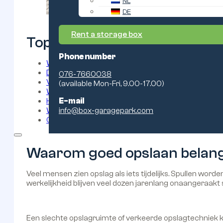
NL
DE
Rent a storage box
Topics:
Phone number
Waarom goed opslaan belangrijker is dan veel m
De meest gemaakte fouten bij het opslaan van spu
076-7660038
Veelgemaakte opslagfouten bij ondernemers
(available Mon-Fri, 9.00-17.00)
Waarom steeds meer mensen kiezen voor een g
Hoe u uw opslagruimte optimaal organiseert
E-mail
Wanneer is het tijd voor extra opslagruimte?
info@box-garagepark.com
Conclusion
Waarom goed opslaan belangr
Veel mensen zien opslag als iets tijdelijks. Spullen wor
werkelijkheid blijven veel dozen jarenlang onaangeraak
Een slechte opslagruimte of verkeerde opslagtechniek