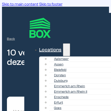
Skip to main content
Skip to footer
Back
Locations
10
veelgemaakte
fouten
bi
deze
voorkomt
Aalsmeer
Assen
Bielefeld
Dorsten
Duisburg
Emmerich am Rhein
Emmerich am Rhein II
Enschede
Erfurt
Goes