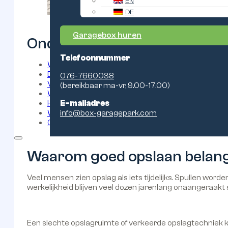
EN
DE
Garagebox huren
Onderwerpen
Telefoonnummer
Waarom goed opslaan belangrijker is dan veel m
De meest gemaakte fouten bij het opslaan van spu
076-7660038
Veelgemaakte opslagfouten bij ondernemers
(bereikbaar ma-vr, 9.00-17.00)
Waarom steeds meer mensen kiezen voor een g
Hoe u uw opslagruimte optimaal organiseert
E-mailadres
Wanneer is het tijd voor extra opslagruimte?
info@box-garagepark.com
Conclusie
Waarom goed opslaan belangr
Veel mensen zien opslag als iets tijdelijks. Spullen wor
werkelijkheid blijven veel dozen jarenlang onaangeraak
Een slechte opslagruimte of verkeerde opslagtechniek