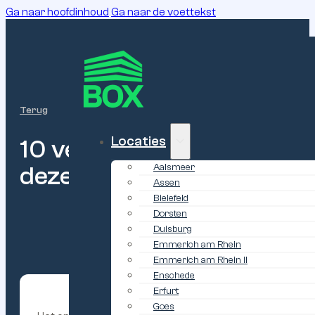
Ga naar hoofdinhoud
Ga naar de voettekst
Terug
Locaties
10
veelgemaakte
fouten
bi
deze
voorkomt
Aalsmeer
Assen
Bielefeld
Dorsten
Duisburg
Emmerich am Rhein
Emmerich am Rhein II
Enschede
Erfurt
Goes