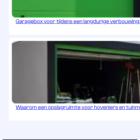
Garagebox voor tijdens een langdurige verbouwing: r
Waarom een opslagruimte voor hoveniers en tuinman