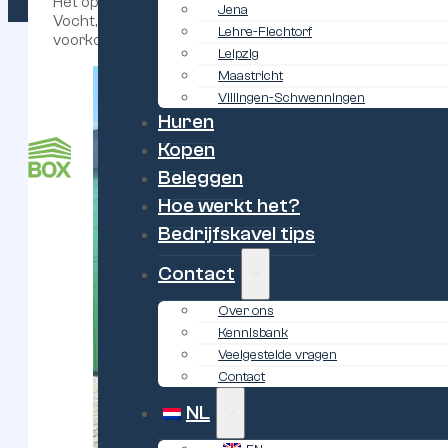
Het opslaan van spullen lijkt eenvoudig, maar toch make
Jena
Vocht, slechte organisatie en onveilige opslagruimtes z
Lehre-Flechtorf
voorkomen en hoe u deze kunt voorkomen met een slimme
Leipzig
Maastricht
Villingen-Schwenningen
Huren
Kopen
Beleggen
Hoe werkt het?
Bedrijfskavel tips
Contact
Over ons
Kennisbank
Veelgestelde vragen
Contact
NL