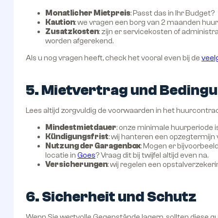
Monatlicher Mietpreis
: Passt das in Ihr Budget?
Kaution
: we vragen een borg van 2 maanden hu
Zusatzkosten
: zijn er servicekosten of administ
worden afgerekend.
Als u nog vragen heeft, check het vooral even bij de
veel
5. Mietvertrag und Beding
Lees altijd zorgvuldig de voorwaarden in het huurcontrac
Mindestmietdauer
: onze minimale huurperiode is
Kündigungsfrist
: wij hanteren een opzegtermij
Nutzung der Garagenbox
: Mogen er bijvoorbeel
locatie in
Goes
? Vraag dit bij twijfel altijd even na.
Versicherungen
: wij regelen een opstalverzeker
6. Sicherheit und Schutz
Wenn Sie wertvolle Gegenstände lagern, sollten diese gu