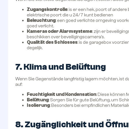
Zugangskontrolle
: is er een hek, poort of ander
elektrische poort die u 24/7 kunt bedienen
Beleuchtung
: een goed verlichte omgeving voork
goed verlicht.
Kameras oder Alarmsysteme
: zijn er beveilig
beschikken over beveiligingscamera’s.
Qualität des Schlosses
: is de garagebox voorzien
degelijk.
7. Klima und Belüftung
Wenn Sie Gegenstände langfristig lagern möchten, ist d
auf:
Feuchtigkeit und Kondensation
: Diese können 
Belüftung
: Sorgen Sie für gute Belüftung, um Sc
Isolierung
: Besonders bei empfindlichen Materialie
8. Zugänglichkeit und Öffn