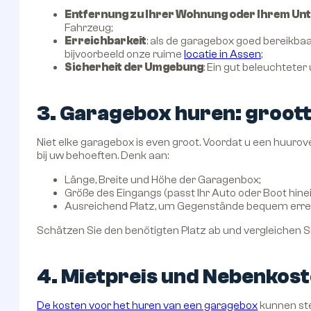
Entfernung zu Ihrer Wohnung oder Ihrem U
Fahrzeug;
Erreichbarkeit
: als de garagebox goed bereikbaar 
bijvoorbeeld onze ruime
locatie in Assen
;
Sicherheit der Umgebung
: Ein gut beleuchtete
3. Garagebox huren: groot
Niet elke garagebox is even groot. Voordat u een huurove
bij uw behoeften. Denk aan:
Länge, Breite und Höhe der Garagenbox;
Größe des Eingangs (passt Ihr Auto oder Boot hinei
Ausreichend Platz, um Gegenstände bequem erre
Schätzen Sie den benötigten Platz ab und vergleichen 
4. Mietpreis und Nebenkos
De kosten voor het huren van een garagebox
kunnen ster