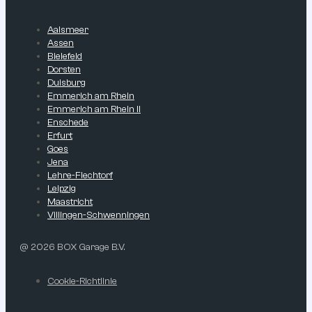
Aalsmeer
Assen
Bielefeld
Dorsten
Duisburg
Emmerich am Rhein
Emmerich am Rhein II
Enschede
Erfurt
Goes
Jena
Lehre-Flechtorf
Leipzig
Maastricht
Villingen-Schwenningen
@ 2026 BOX Garage B.V.
Cookie-Richtlinie